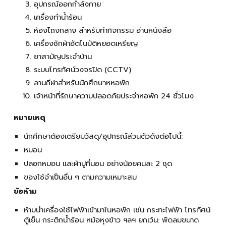
อุปกรณ์ออกกำลังกาย
เครื่องทำน้ำร้อน
ห้องโถงกลาง สำหรับทำกิจกรรม อ่านหนังสือ
เครื่องซักผ้าอัตโนมัติหยอดเหรียญ
ยาสามัญประจำบ้าน
ระบบโทรทัศน์วงจรปิด (CCTV)
ลานกีฬาสำหรับนักศึกษาหหอพัก
เจ้าหน้าที่รักษาความปลอดภัยประจำหอพัก 24 ชั่วโมง
หมายเหตุ
นักศึกษาต้องเตรียมวัสดุ/อุปกรณ์ส่วนตัวดังต่อไปนี้:
หมอน
ปลอกหมอน และผ้าปูที่นอน อย่างน้อยคนละ 2 ชุด
ของใช้จำเป็นอื่น ๆ ตามความเหมาะสม
ข้อห้าม
ห้ามนำเครื่องใช้ไฟฟ้าเข้ามาในหอพัก เช่น กระทะไฟฟ้า โทรทัศน์
ตู้เย็น กระติกน้ำร้อน หม้อหุงข้าว ฯลฯ ยกเว้น: พัดลมขนาด