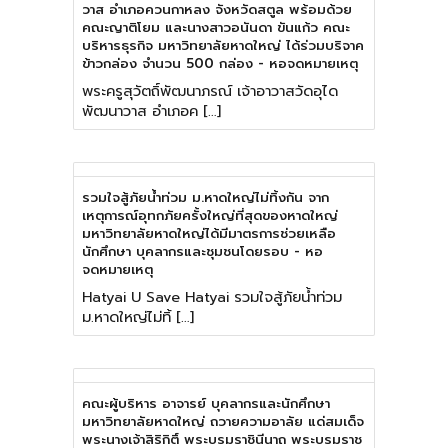
วาส อำเภอควนกาหลง จังหวัดสตูล พร้อมด้วย
คณะญาติโยม และนางสาวอนันดา ขันแก้ว คณะ
บริหารธุรกิจ มหาวิทยาลัยหาดใหญ่ ได้ร่วมบริจาค
ข้าวกล่อง จำนวน 500 กล่อง - หอจดหมายเหตุ
พระครูสุวัตถิ์พัฒนาภรณ์ เจ้าอาวาสวัดอุได
พัฒนาวาส อำเภอค […]
รวมใจสู้ภัยน้ำท่วม ม.หาดใหญ่ไม่ทิ้งกัน จาก
เหตุการณ์อุทกภัยครั้งใหญ่ที่สุดของหาดใหญ่
มหาวิทยาลัยหาดใหญ่ได้มีมาตรการช่วยเหลือ
นักศึกษา บุคลากรและชุมชนโดยรอบ - หอ
จดหมายเหตุ
Hatyai U Save Hatyai รวมใจสู้ภัยน้ำท่วม
ม.หาดใหญ่ไม่ทิ้ […]
คณะผู้บริหาร อาจารย์ บุคลากรและนักศึกษา
มหาวิทยาลัยหาดใหญ่ ถวายความอาลัย แด่สมเด็จ
พระนางเจ้าสิริกิติ์ พระบรมราชินีนาถ พระบรมราช