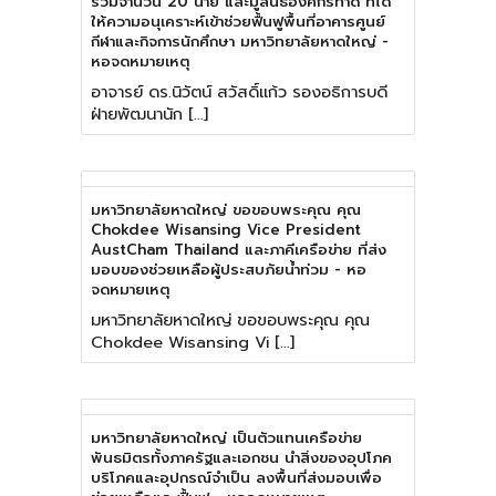
รวมจำนวน 20 นาย และมูลนิธิองค์กรทำดี ที่ได้
ให้ความอนุเคราะห์เข้าช่วยฟื้นฟูพื้นที่อาคารศูนย์
กีฬาและกิจการนักศึกษา มหาวิทยาลัยหาดใหญ่ -
หอจดหมายเหตุ
อาจารย์ ดร.นิวัตน์ สวัสดิ์แก้ว รองอธิการบดี
ฝ่ายพัฒนานัก […]
มหาวิทยาลัยหาดใหญ่ ขอขอบพระคุณ คุณ
Chokdee Wisansing Vice President
AustCham Thailand และภาคีเครือข่าย ที่ส่ง
มอบของช่วยเหลือผู้ประสบภัยน้ำท่วม - หอ
จดหมายเหตุ
มหาวิทยาลัยหาดใหญ่ ขอขอบพระคุณ คุณ
Chokdee Wisansing Vi […]
มหาวิทยาลัยหาดใหญ่ เป็นตัวแทนเครือข่าย
พันธมิตรทั้งภาครัฐและเอกชน นำสิ่งของอุปโภค
บริโภคและอุปกรณ์จำเป็น ลงพื้นที่ส่งมอบเพื่อ