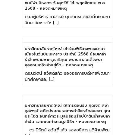
ชนนีพันปีหลวง วันศุกร์ที่ 14 พฤศจิกายน พ.ศ.
2568 - หอจดหมายเหตุ
คณะผู้บริหาร อาจารย์ บุคลากรและนักศึกษามหา
วิทยาลัยหาดให […]
มหาวิทยาลัยหาดใหญ่ เข้าร่วมพิธีวางพวงมาลา
เนื่องในวันปิยมหาราช ประจำปี 2568 น้อมเกล้า
รำลึกพระมหากรุณาธิคุณ พระบาทสมเด็จพระ
จุลจอมเกล้าเจ้าอยู่หัว - หอจดหมายเหตุ
ดร.นิวัตน์ สวัสดิ์แก้ว รองอธิการบดีฝ่ายพัฒนา
นักศึกษาและ […]
มหาวิทยาลัยหาดใหญ่ ให้การต้อนรับ คุณชิต สง่า
กุลพงษ์ อดีตประธานหอการค้าจังหวัดสงขลา คุณ
ประโชติ อินทร์ถาวร มูลนิธิอนุรักษ์ป่าต้นน้ำสงขลา
กำนัน และคณะทำงานมูลนิธิฯ - หอจดหมายเหตุ
ดร.นิวัตน์ สวัสดิ์แก้ว รองอธิการบดีฝ่ายพัฒ