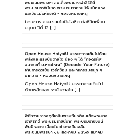
พระชนมพรรษา สมเด็จพระนางเจ้าสิริกิติ์
พระบรมราชินีนาถ พระบรมราชชนนีพันปีหลวง
และวันแม่แห่งชาติ - หอจดหมายเหตุ
โครงการ กยศ.รวมใจปันโลหิต ต่อชีวิตเพื่อน
มนุษย์ ปีที่ 12 […]
Open House HatyaiU บรรยากาศเต็มไปด้วย
พลังและแรงบันดาลใจ น้อง ๆ ได้ “ถอดรหัส
อนาคตที่ ม.หาดใหญ่” (Decode Your Future)
ผ่านการติวเข้ม เวิร์กช็อป และกิจกรรมสนุก ๆ
มากมาย - หอจดหมายเหตุ
Open House HatyaiU บรรยากาศเต็มไป
ด้วยพลังและแรงบันดาลใจ […]
พิธีถวายราชสดุดีเฉลิมพระเกียรติสมเด็จพระนาง
เจ้าสิริกิติ์ พระบรมราชินีนาถ พระบรมราชชนนี
พันปีหลวง เนื่องในวโรกาสวันเฉลิม
พระชนมพรรษา ๑๒ สิงหาคม ๒๕๖๘ สมาคม