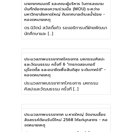
นายกเทศมนตรี และคณะผู้บริหาร ในการลงนาม
บันทึกข้อตกลงความร่วมมือ (MOU) ระหว่าง
มหาวิทยาลัยหาดใหญ่ กับเทศบาลตําบลน้ําน้อย -
หอจดหมายเหตุ
ดร.นิวัตน์ สวัสดิ์แก้ว รองอธิการบดีฝ่ายพัฒนา
นักศึกษาและ […]
ประมวลภาพบรรยากาศโครงการ มหกรรมศิลปะ
และวัฒนธรรม ครั้งที่ 6 "การทดสอบกอรี
มุร๊อตตั้ล และอนาชีดเพื่อสันติสุข ระดับภาคใต้" -
หอจดหมายเหตุ
ประมวลภาพบรรยากาศโครงการ มหกรรม
ศิลปะและวัฒนธรรม ครั้งที […]
ประมวลภาพบรรยากาศ ม.หาดใหญ่ จัดงานเลี้ยง
สังสรรค์ต้อนรับปีใหม่ 2568 ให้แก่บุคลากร - หอ
จดหมายเหตุ