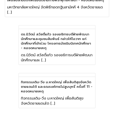
เพื่อสืบสานประเพณีอันดีงามทางพระพุทธศาสนา - หอจดหมายเหตุ
มหาวิทยาลัยหาดใหญ่ จัดพิธีทอดกฐินสามัคคี 4 จังหวัดชายแด
[…]
ดร.นิวัตน์ สวัสดิ์แก้ว รองอธิการบดีฝ่ายพัฒนา
นักศึกษาและชุมชนสัมพันธ์ กล่าวให้โอวาท แก่
นักศึกษาที่เข้าร่วม โครงการมัชฌิมนิเทศนักศึกษา
- หอจดหมายเหตุ
ดร.นิวัตน์ สวัสดิ์แก้ว รองอธิการบดีฝ่ายพัฒนา
นักศึกษาและ […]
กิจกรรมเดิน-วิ่ง ม.หาดใหญ่ เพื่อสันติสุขจังหวัด
ชายแดนใต้ และรณรงค์การไม่สูบบุหรี่ ครั้งที่ 11 -
หอจดหมายเหตุ
กิจกรรมเดิน-วิ่ง ม.หาดใหญ่ เพื่อสันติสุข
จังหวัดชายแดนใต […]